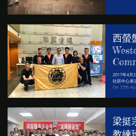
T
西螢
Weste
Comm
Wing
2017年4
社區中心表
On 27th Ap
and IWTA we
梁挺宗
教練班> G