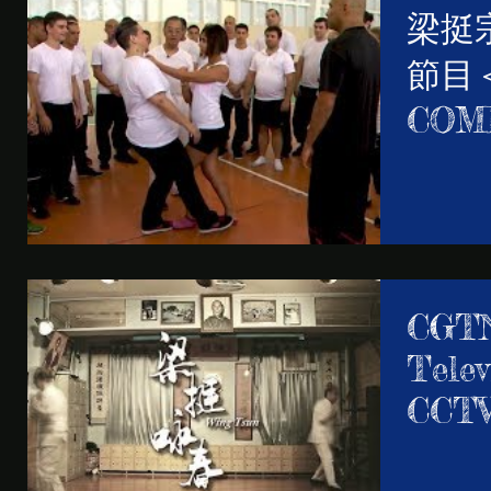
梁挺
節目＜
COM
Gran
Ting 
prog
CGTN
Telev
CCTV 
Man's