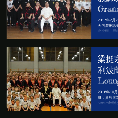
Gran
Ting
2017年2
天的濃縮詠
小念頭、尋
級的詠春拳
利晉升更高
龍江的學員成功
梁挺
利波
Leun
Hung
2016年1
班，參與者眾
Autu
Simics
2016 Octob
teach...