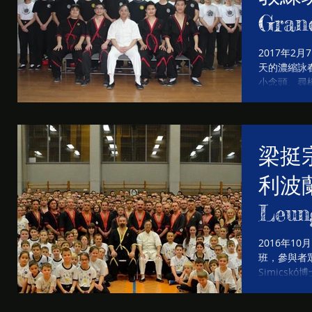
Gran
Ting
2017年2
天的濃縮詠
小念頭、尋
級的詠春拳
利晉升更高
龍江的學員成功
梁挺
利波
Leun
Hung
2016年1
班，參與者眾
Autu
Simics
2016 Octob
teach...