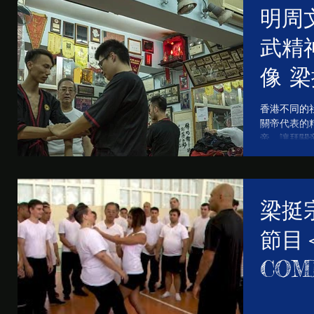
明周
武精
像 
香港不同的
關帝代表的
帝，讓拜關
是哪一路數
一個核心就
其存在之必要。
梁挺
節目＜
COM
Gran