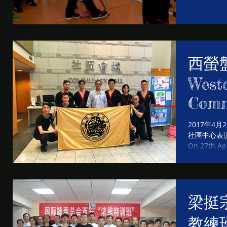
Ting 
prog
西螢
Weste
Comm
Wing
2017年4
社區中心表
On 27th Ap
and IWTA we
梁挺宗
教練班> G