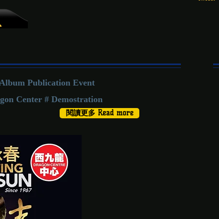
息
Album Publication Event
on Center # Demostration
閱讀更多 Read more