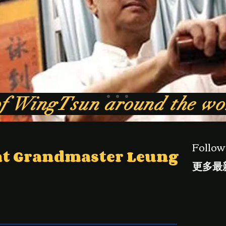
of WingTsun around the w
Follow
t Grandmaster Leung
更多最