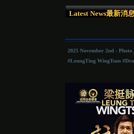
Latest News最新消
2025 November 2nd - Photo 
#LeungTing WingTsun #Drag