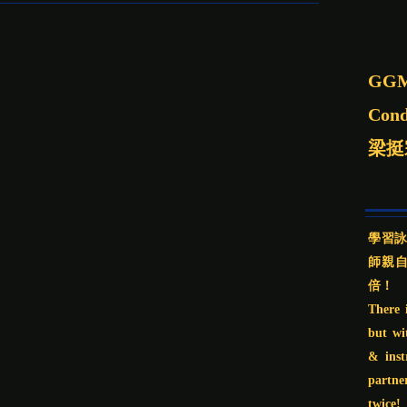
GGM
Cond
梁挺
學習
師親自
倍！
There 
but wi
& inst
partne
twice!