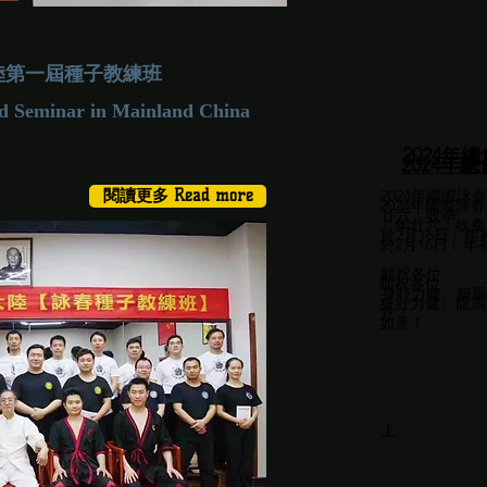
大陸第一屆種子教練班
d Seminar in Mainland China
2024年
2024年
閱讀更多 Read more
202
4
年國際詠春
202
4
年國際詠春
廿六﹞收拳,
﹝年廿六﹞收拳
於2月16日﹝
於2月16日﹝
順祝各位
順祝各位
身壯力健、龍馬
身壯力健、龍馬
意！
如意！
國際詠
國際
上