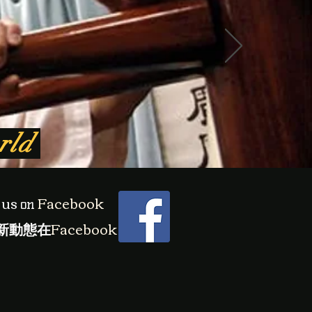
orld
 us
​ Facebook
on
新動態在
Facebook